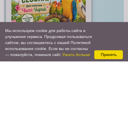
Мы используем cookie для работы сайта и
Подробнее →
улучшения сервиса. Продолжая пользоваться
сайтом, вы соглашаетесь с нашей Политикой
использования cookie. Если вы не согласны
— пожалуйста, покиньте сайт.
Узнать больше
Принять
О НАС
ПРО ПАРК ЖИВОТНЫХ
На территории 344 гектара проживают
декоративные птицы и редкие животные, а